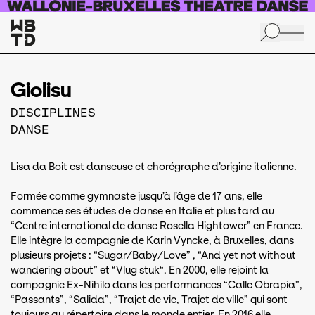
Aller au contenu principal
Giolisu
DISCIPLINES
DANSE
Lisa da Boit est danseuse et chorégraphe d’origine italienne.
Formée comme gymnaste jusqu’à l’âge de 17 ans, elle
commence ses études de danse en Italie et plus tard au
“Centre international de danse Rosella Hightower” en France.
Elle intègre la compagnie de Karin Vyncke, à Bruxelles, dans
plusieurs projets : “Sugar/Baby/Love” , “And yet not without
wandering about” et “Vlug stuk“. En 2000, elle rejoint la
compagnie Ex-Nihilo dans les performances “Calle Obrapia”,
“Passants”, “Salida”, “Trajet de vie, Trajet de ville” qui sont
toujours au répertoire dans le monde entier. En 2016 elle