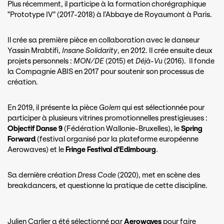
Plus récemment, il participe à la formation chorégraphique
"Prototype IV" (2017-2018) à l’Abbaye de Royaumont à Paris.
Il crée sa première pièce en collaboration avec le danseur
Yassin Mrabtifi,
Insane Solidarity
, en 2012. Il crée ensuite deux
projets personnels :
MON/DE
(2015) et
Déjà-Vu
(2016). Il fonde
la Compagnie ABIS en 2017 pour soutenir son processus de
création.
En 2019, il présente la pièce
Golem
qui est sélectionnée pour
participer à plusieurs vitrines promotionnelles prestigieuses :
Objectif Danse 9
(Fédération Wallonie-Bruxelles), le
Spring
Forward
(festival organisé par la plateforme européenne
Aerowaves) et le
Fringe Festival d'Edimbourg
.
Sa dernière création
Dress Code
(2020), met en scène des
breakdancers, et questionne la pratique de cette discipline.
Julien Carlier a été sélectionné par
Aerowaves
pour faire