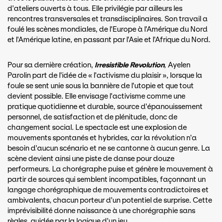
d'ateliers ouverts à tous. Elle privilégie par ailleurs les
rencontres transversales et transdisciplinaires. Son travail a
foulé les scènes mondiales, de l'Europe à l'Amérique du Nord
et l'Amérique latine, en passant par l'Asie et l'Afrique du Nord.
Pour sa dernière création,
Irresistible Revolution
,
Ayelen
Parolin part de l'idée de « l'activisme du plaisir », lorsque la
foule se sent unie sous la bannière de l'utopie et que tout
devient possible. Elle envisage l'activisme comme une
pratique quotidienne et durable, source d'épanouissement
personnel, de satisfaction et de plénitude, donc de
changement social. Le spectacle est une explosion de
mouvements spontanés et hybrides, car la révolution n'a
besoin d'aucun scénario et ne se cantonne à aucun genre. La
scène devient ainsi une piste de danse pour douze
performeurs. La chorégraphe puise et génère le mouvement à
partir de sources qui semblent incompatibles, façonnant un
langage chorégraphique de mouvements contradictoires et
ambivalents, chacun porteur d'un potentiel de surprise. Cette
imprévisibilité donne naissance à une chorégraphie sans
règles, guidée par la logique d'un jeu.