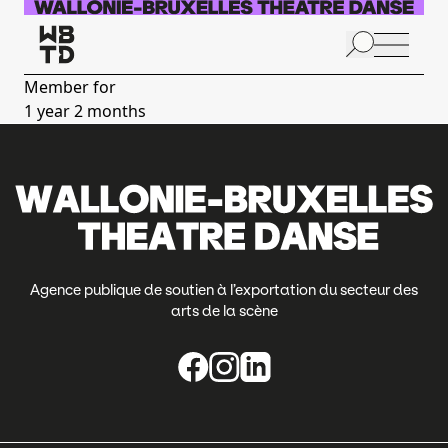
Skip to main content
N
p
Member for
1 year 2 months
A
Agence publique de soutien à l’exportation du secteur des
arts de la scène