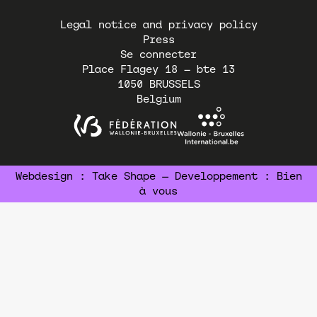
Pied
Legal notice and privacy policy
de
Press
page
Se connecter
Place Flagey 18 – bte 13
1050
BRUSSELS
Belgium
Webdesign :
Take Shape
— Developpement :
Bien
à vous