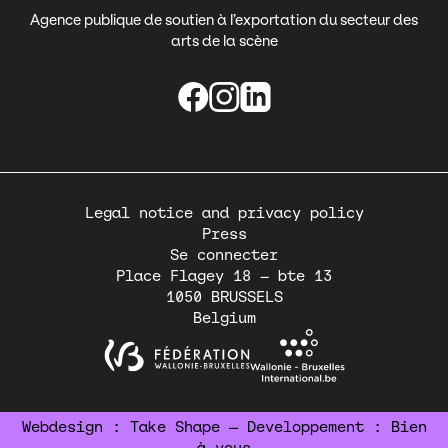
Agence publique de soutien à l’exportation du secteur des
arts de la scène
Pied
Legal notice and privacy policy
de
Press
page
Se connecter
Place Flagey 18 – bte 13
1050
BRUSSELS
Belgium
Webdesign :
Take Shape
— Developpement :
Bien
à vous