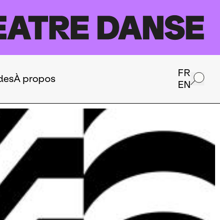
FR
des
À propos
EN