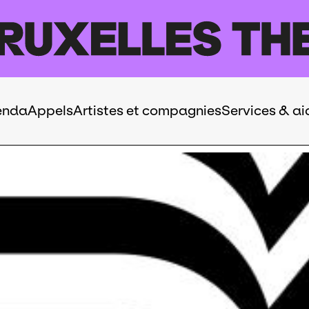
enda
Appels
Artistes et compagnies
Services & ai