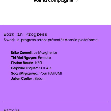
Voir la compagnie
Work in Progress
6 work-in-progress seront présentés dans la plateforme:
Erika Zueneli
: Le Margherite
Thi Mai Nguyen
: Émeute
Florian Boutin
: KêR
Delphine Friquet
: SOLAR
Soari Miyazawa
: Pour HARUMI
Julien Carlier
: Béton
Pitchs