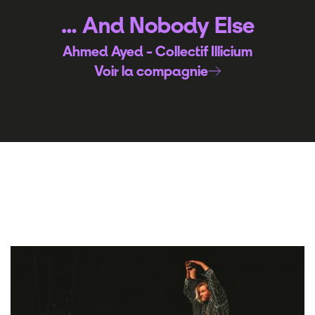
… And Nobody Else
Ahmed Ayed - Collectif Illicium
Voir la compagnie