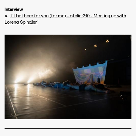
Interview
►
"I'll be there for you (for me) - atelier210 - Meeting up with
Lorena Spindler"