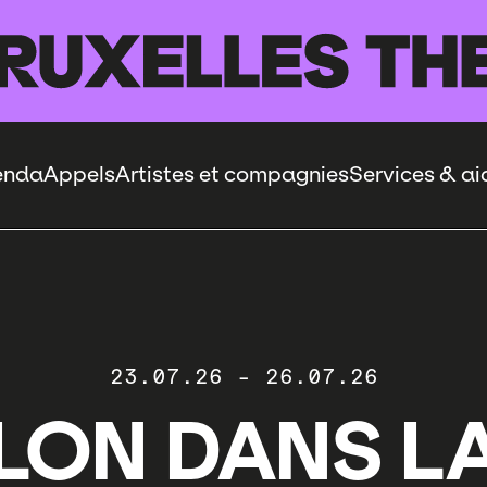
enda
Appels
Artistes et compagnies
Services & ai
23.07.26
-
26.07.26
LON DANS LA