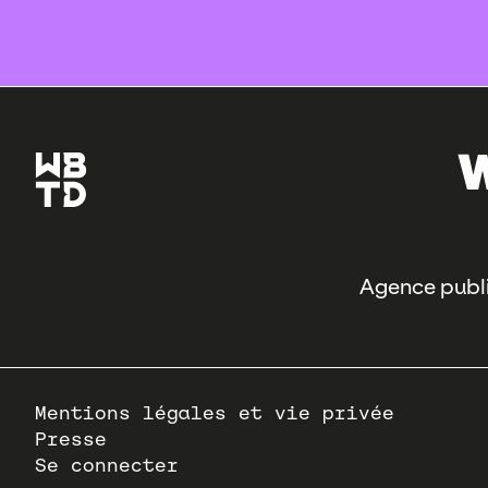
Agence publi
Pied
Mentions légales et vie privée
de
Presse
page
Se connecter