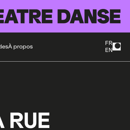
FR
des
À propos
EN
 RUE