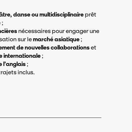
tre, danse ou multidisciplinaire
prêt
 ;
ncières
nécessaires pour engager une
ation sur le
marché asiatique
;
pement de nouvelles collaborations
et
 internationale
;
 l’anglais
;
 trajets inclus.