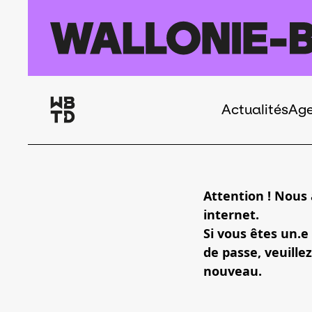
Aller au contenu principal
Actualités
Ag
Navigation
principale
Attention ! Nous
internet.
Si vous êtes un.e
de passe, veuillez
nouveau.