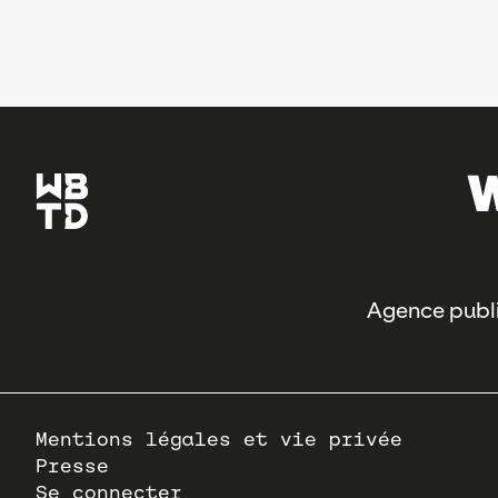
Agence publi
Pied
Mentions légales et vie privée
de
Presse
page
Se connecter