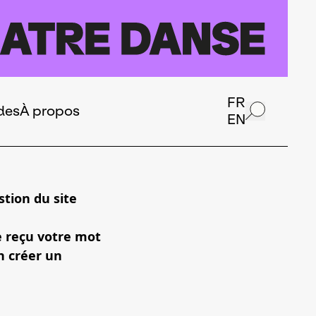
FR
des
À propos
EN
tion du site
e reçu votre mot
n créer un