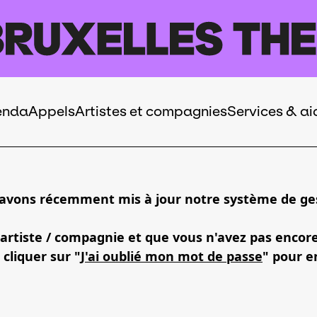
enda
Appels
Artistes et compagnies
Services & ai
 avons récemment mis à jour notre système de ges
 artiste / compagnie et que vous n'avez pas encor
 cliquer sur "
J'ai oublié mon mot de passe
" pour e