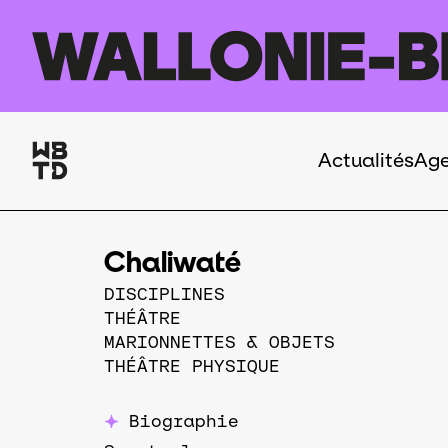
Aller au contenu principal
Actualités
Ag
Navigation
principale
Chaliwaté
DISCIPLINES
THÉÂTRE
MARIONNETTES & OBJETS
THÉÂTRE PHYSIQUE
Biographie