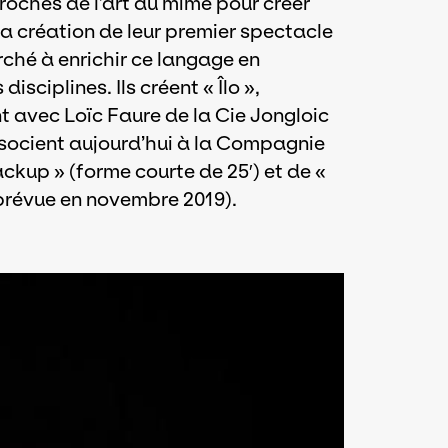
roches de l’art du mime pour créer
la création de leur premier spectacle
rché à enrichir ce langage en
sciplines. Ils créent « Îlo »,
nt avec Loïc Faure de la Cie Jongloic
’associent aujourd’hui à la Compagnie
ackup » (forme courte de 25′) et de «
 prévue en novembre 2019).