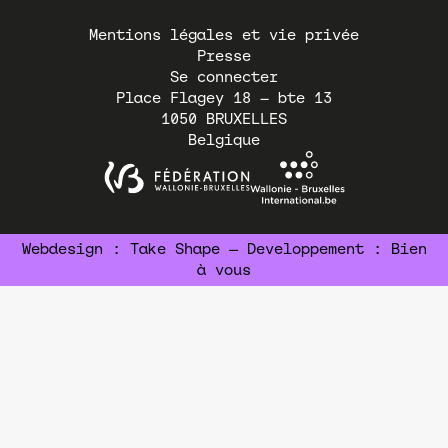
Pied
Mentions légales et vie privée
de
Presse
page
Se connecter
Place Flagey 18 – bte 13
1050
BRUXELLES
Belgique
Webdesign :
Take Shape
— Developpement :
Bien
à vous