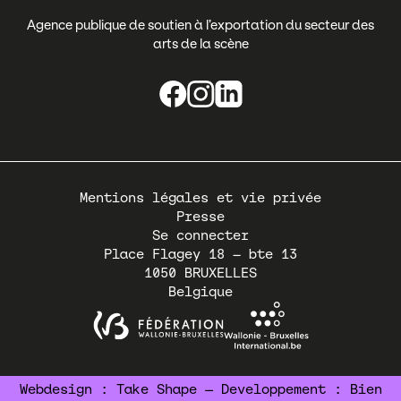
Agence publique de soutien à l’exportation du secteur des
arts de la scène
Pied
Mentions légales et vie privée
de
Presse
page
Se connecter
Place Flagey 18 – bte 13
1050
BRUXELLES
Belgique
Webdesign :
Take Shape
— Developpement :
Bien