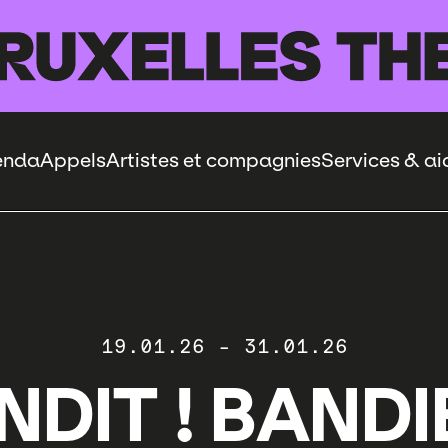
enda
Appels
Artistes et compagnies
Services & ai
19.01.26
-
31.01.26
NDIT ! BANDIE