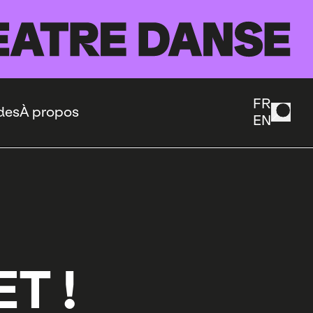
FR
des
À propos
EN
T !