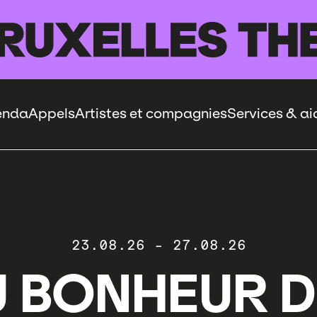
enda
Appels
Artistes et compagnies
Services & ai
23.08.26
-
27.08.26
U BONHEUR D