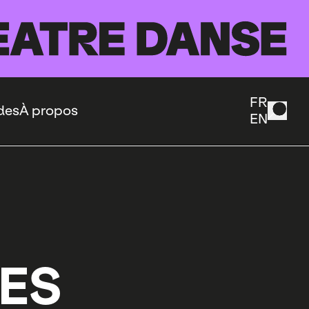
FR
des
À propos
EN
ES