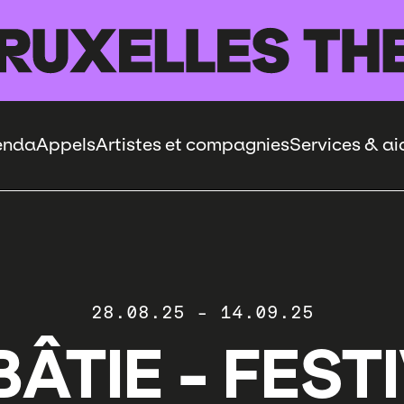
enda
Appels
Artistes et compagnies
Services & ai
28.08.25
-
14.09.25
BÂTIE - FEST