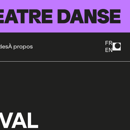
FR
des
À propos
EN
IVAL