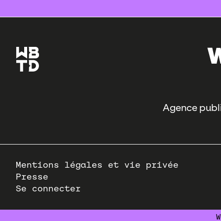
Agence publi
Pied
Mentions légales et vie privée
de
Presse
page
Se connecter
W