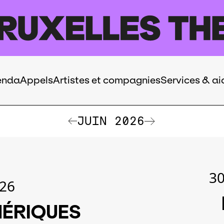
enda
Appels
Artistes et compagnies
Services & ai
JUIN 2026
30
.26
MÉRIQUES