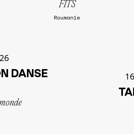
FITS
Roumanie
.26
ON DANSE
16
TA
e monde