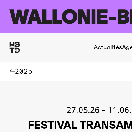
Aller au contenu principal
Actualités
Ag
Navigation
principale
2025
27.05.26
–
11.06
FESTIVAL TRANSA