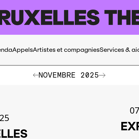
enda
Appels
Artistes et compagnies
Services & ai
NOVEMBRE 2025
07
.25
EX
LLES