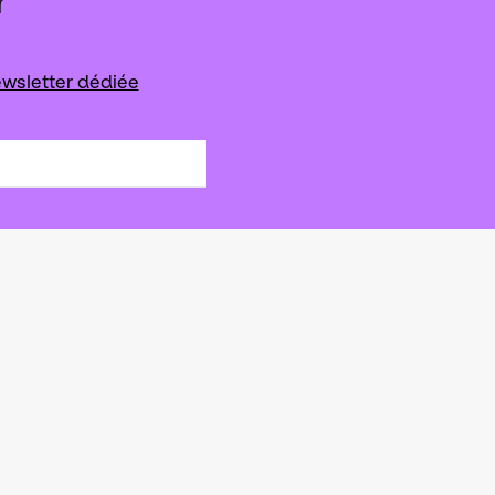
r
wsletter dédiée
s de la scène