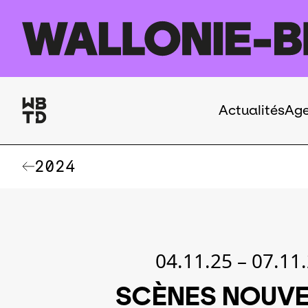
Aller au contenu principal
Actualités
Ag
Navigation
principale
2024
04.11.25
–
07.11
SCÈNES NOUVE