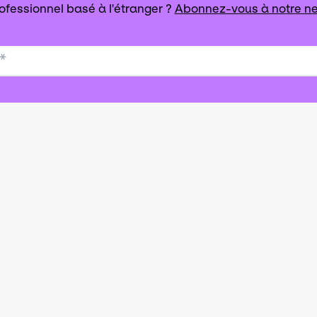
ofessionnel basé à l'étranger ?
Abonnez-vous à notre ne
*
que de soutien à l’exportation du secteur des art