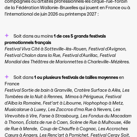
compagnies ou artistes professionnels·les cirque-rue-forain
de la Fédération Wallonie-Bruxelles qui jouent en France ou à
l'international de juin 2026 au printemps 2027 :
Soit dans au moins
1 de ces 5 grands festivals
promotionnels français
Festival Viva Cité à Sotteville-lès-Rouen, Festival d’Avignon,
Festival Chalon dans la Rue, Festival d'Aurillac, Festival
Mondial des Théâtres de Marionnettes à Charleville-Mézières.
Soit dans
1 ou plusieurs festivals de tailles moyennes
en
France
Festival Sortie de bain à Granville, Cratère Surface à Alès, Les
Tombées de la Nuit à Rennes, Mimos à Périgueux, Festival
d'Alba la Romaine, Fest'art à Libourne, Hophophop à Metz,
Musicalarue à Luxey, Les Zaccros d'ma Rue à Nevers, Les
Virevoltés à Vire, Farse à Strasbourg, Les Fondus du Macadam
à Thonon, Éclats de rue à Caen, Scène de Rue à Mulhouse, 48e
de Rue à Mende, Coup de Chauffe à Cognac, Les Accroches
Cœurs à Angers, Les Renc’art à Pornichet, Festival Cergy Soit,