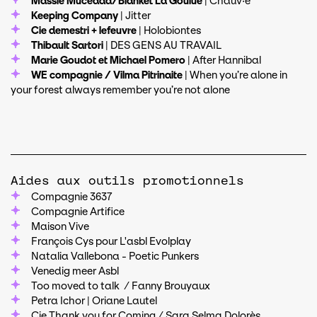
Massie Mucedda/Blanket La Goulue
| Chauv·e
Keeping Company
| Jitter
Cie demestri + lefeuvre
| Holobiontes
Thibault Sartori
| DES GENS AU TRAVAIL
Marie Goudot et Michael Pomero
| After Hannibal
WE compagnie / Vilma Pitrinaite
| When you’re alone in
your forest always remember you’re not alone
Aides aux outils promotionnels
Compagnie 3637
Compagnie Artifice
Maison Vive
François Cys pour L'asbl Evolplay
Natalia Vallebona - Poetic Punkers
Venedig meer Asbl
Too moved to talk / Fanny Brouyaux
Petra Ichor | Oriane Lautel
Cie Thank you for Coming / Sara Selma Dolorès