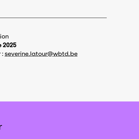
ion
e 2025
 :
severine.latour@wbtd.be
r