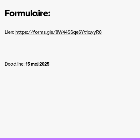
Formulaire:
Lien:
https://forms.gle/8W44SSqe6Yt1ayyR8
Deadline:
15 mai 2025