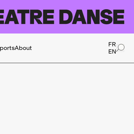
FR
ports
About
EN