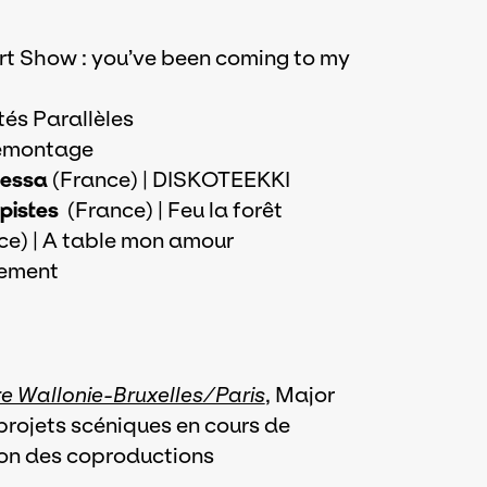
Art Show : you’ve been coming to my
tés Parallèles
 démontage
nessa
(France) | DISKOTEEKKI
 pistes
(France) | Feu la forêt
ce) | A table mon amour
tement
e Wallonie-Bruxelles/Paris
, Major
 projets scéniques en cours de
tion des coproductions