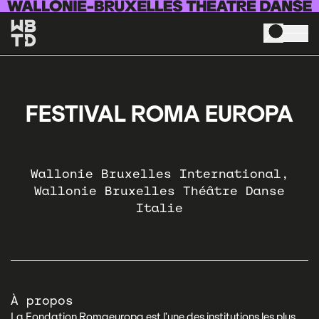
Skip to main content
FESTIVAL ROMA EUROPA
Wallonie Bruxelles International
Wallonie Bruxelles Théâtre Danse
Italie
À propos
La Fondation Romaeuropa est l’une des institutions les plus