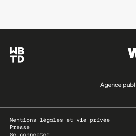
Agence publi
Pied
Mentions légales et vie privée
de
Presse
page
Se connecter