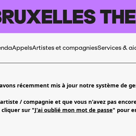
enda
Appels
Artistes et compagnies
Services & ai
 avons récemment mis à jour notre système de ges
 artiste / compagnie et que vous n'avez pas encor
 cliquer sur "
J'ai oublié mon mot de passe
" pour e