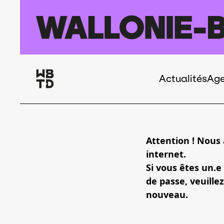
Aller au contenu principal
Actualités
Ag
Navigation
principale
Attention ! Nous
internet.
Si vous êtes un.e
de passe, veuillez
nouveau.