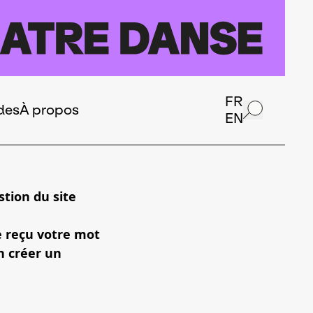
FR
des
À propos
EN
tion du site
e reçu votre mot
n créer un