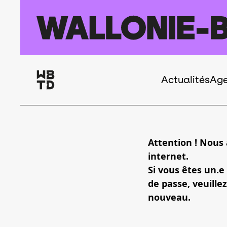
Aller au contenu principal
Actualités
Ag
Navigation
principale
Attention ! Nous
internet.
Si vous êtes un.e
de passe, veuillez
nouveau.