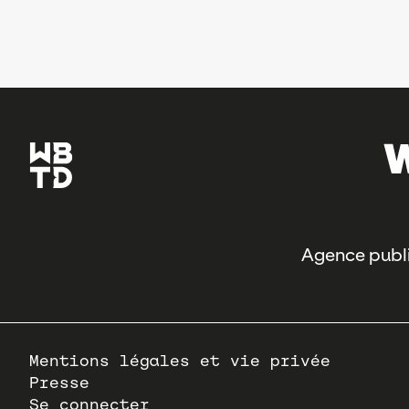
Agence publi
Pied
Mentions légales et vie privée
de
Presse
page
Se connecter