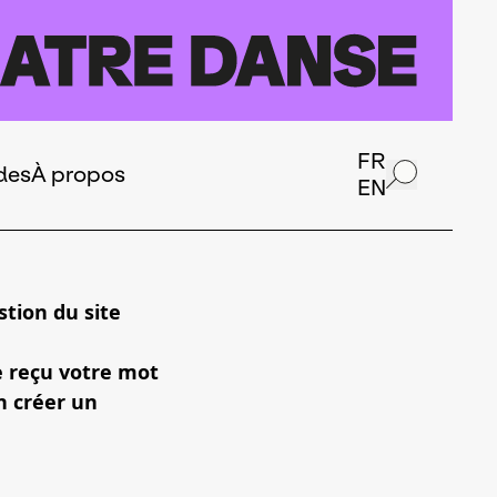
FR
des
À propos
EN
tion du site
e reçu votre mot
n créer un