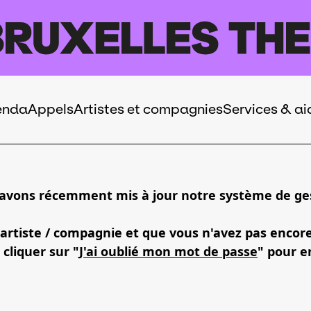
enda
Appels
Artistes et compagnies
Services & ai
 avons récemment mis à jour notre système de ges
 artiste / compagnie et que vous n'avez pas encor
 cliquer sur "
J'ai oublié mon mot de passe
" pour e