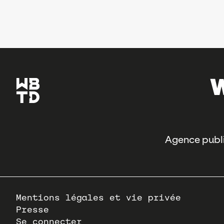
Agence publi
Pied
Mentions légales et vie privée
de
Presse
page
Se connecter