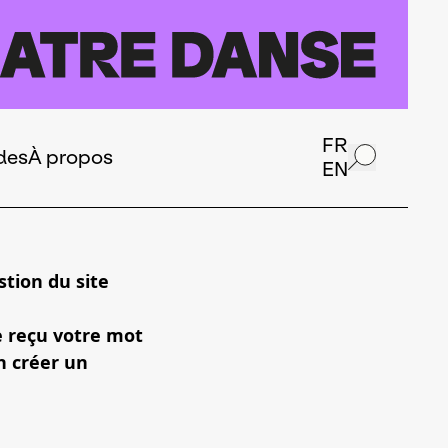
FR
des
À propos
EN
tion du site
e reçu votre mot
n créer un