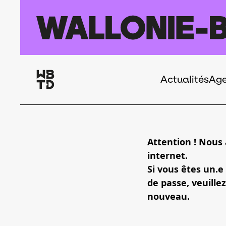
Aller au contenu principal
Actualités
Ag
Navigation
principale
Attention ! Nous
internet.
Si vous êtes un.e
de passe, veuillez
nouveau.