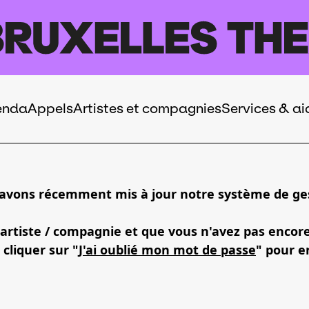
enda
Appels
Artistes et compagnies
Services & ai
 avons récemment mis à jour notre système de ges
 artiste / compagnie et que vous n'avez pas encor
 cliquer sur "
J'ai oublié mon mot de passe
" pour e